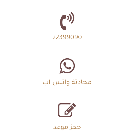
22399090
محادثة واتس اب
حجز موعد